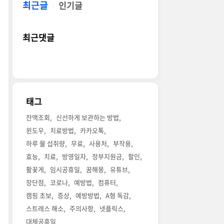
최근글
인기글
최근댓글
태그
잔액조회
신선하게 보관하는 방법
윈도우
치료방법
카카오톡
하루 물 섭취량
무료
사용처
부작용
효능
치료
방영일자
정부지원금
할인
활꽃게
임시공휴일
꿈해몽
유튜브
장단점
코로나
예방법
컴퓨터
캠핑 초보
증상
예방방법
A형 독감
스트레스 해소
주의사항
넷플릭스
대체공휴일