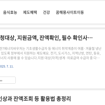
음식효능
제도혜택
건강
꿈해몽사이트이동
"신청하세요" 에너지바우처 신청대상, 지원금액, 잔액확인, 필수 확인사항 총정리!!
처란?에너지바우처는 기초생활수급자 등 에너지 취약계층이 여름·겨울철 냉난
 있도록 정부에서 지원하는 제도예요. 전기, 도시가스, 지역난방, 연탄, 등유,
 에너지 사용에 쓸 수 있습니다.지원 대상(자격)생계·의료급여 수급자 중 다음
인 또는 가구원 중 만 65세 이상 노인, 만 6세 미만 영유아, 장애인, 임산부,
025. 7. 11.
귀난치질환자, 한부모가정 등주거·교육급여 수급자는 제외본인이나 가족이 해
 아래 '대상자 확인' 방법 참고!"> 지원 금액 여름: 전기요금에 자동 차감겨
스, 지역난방, 등유, LPG, 연탄 등 다양한 에너지로 사용 가능신청 방법방문 신
››
정복지센터)에서 신청온라인 신청: ..
금인상과 잔액조회 등 활용법 총정리