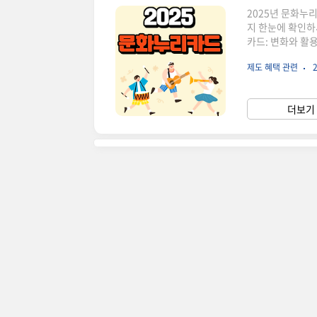
2025년 문화누
지 한눈에 확인하
카드: 변화와 활
문화적 혜택을 더
제도 혜택 관련
2
만 원으로 증가하여
의 문화 격차를 
주요 변경점 요약:
더보기 
폼 추가 재발급 절