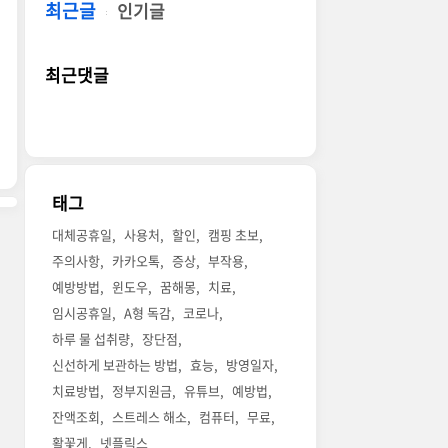
최근글
인기글
최근댓글
태그
대체공휴일
사용처
할인
캠핑 초보
주의사항
카카오톡
증상
부작용
예방방법
윈도우
꿈해몽
치료
임시공휴일
A형 독감
코로나
하루 물 섭취량
장단점
신선하게 보관하는 방법
효능
방영일자
치료방법
정부지원금
유튜브
예방법
잔액조회
스트레스 해소
컴퓨터
무료
활꽃게
넷플릭스