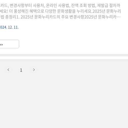
리카드, 변경사항부터 사용처, 온라인 사용법, 잔액 조회 방법, 재발급 절차까
세요! 더 풍성해진 혜택으로 다양한 문화생활을 누리세요.2025년 문화누리
용법 총정리1. 2025년 문화누리카드의 주요 변경사항2025년 문화누리카드는
욱 확대하기 위해 지원금이 기존보다 인상되었습니다. 지원금은 한 명당 14
024. 12. 11.
 더 다양한 문화, 예술, 체육 활동을 누릴 수 있습니다. 특히 저소득층 가정
줄이고자 하는 정부의 노력으로, 혜택 범위와 가맹점이 대폭 확장되었습니다.
지원금 인상: 10만 원 → 14만 원 온라인 사용처 확대: 주요 전자상거래 플랫
››
차 간소화: 분실 시 온라인 신청 가능 2...
1