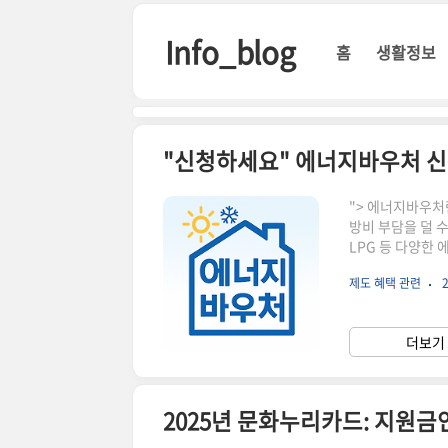
본문 바로가기
Info_blog
홈
생활정보
"> 에너지바우
방비 부담을 덜 수
LPG 등 다양한
에 해당하는 가구본
제도 혜택 관련
2
중증질환자, 희
당되는지 헷갈리면,
울: 전기, 도시가
더보기 
청: 주민센터(행
2025년 문화누리카드: 지원