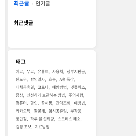
최근글
인기글
최근댓글
태그
치료
무료
유튜브
사용처
정부지원금
윈도우
방영일자
효능
A형 독감
대체공휴일
코로나
예방방법
넷플릭스
증상
신선하게 보관하는 방법
주의사항
컴퓨터
할인
꿈해몽
잔액조회
예방법
카카오톡
활꽃게
임시공휴일
부작용
장단점
하루 물 섭취량
스트레스 해소
캠핑 초보
치료방법