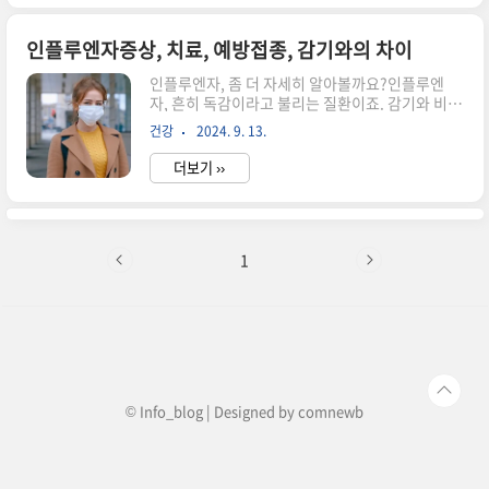
에 따라 증상과 치료 방법이 달라질 수 있습니다.1.
자반증의 원인자반증의 원인은 다양하며, 크게 두
가지로 구분할 수 있습니다.1차 자반증: 특정한 원
인플루엔자증상, 치료, 예방접종, 감기와의 차이
인이 없이 발생하는 경우로, 대표적으로 혈소판 감
인플루엔자, 좀 더 자세히 알아볼까요?인플루엔
소증이나 혈액응고 장애가 포함됩니다.2차 자반증:
자, 흔히 독감이라고 불리는 질환이죠. 감기와 비슷
다른 질환이나 상태에 의해 유발되는 경우로, 다음
한 증상을 보이지만, 감기보다 훨씬 더 심하고 몸이
과 같은 원인들이 있습니다.감염: 세균, 바이러스,
건강
2024. 9. 13.
많이 아픈 경험을 하게 만드는 질환이에요. 인플루
또는 기생충 감염이 자반증을 유발할 수 있습니다.
엔자는 매년 겨울철에 유행하며, 특히 면역력이 약
특히, 수두, 홍역..
더보기 ››
한 어린이나 노인들에게는 더 큰 위험이 될 수 있습
니다.인플루엔자는 왜 걸릴까요?인플루엔자는 인
플루엔자 바이러스에 감염되어 발생하는 질환입니
다. 이 바이러스는 공기 중에 떠다니는 침방울이나
비말을 통해 사람 간에 전파됩니다. 감염된 사람이
1
기침이나 재채기를 할 때 나오는 작은 물방울 속에
바이러스가 포함되어 있고, 이것을 다른 사람이 흡
입하면 감염될 수 있어요.인플루엔자의 증상은 어
떤 것들이 있을까요? 인플루엔자의 증상은 감기와
비슷하지만, 훨씬 더 심하고 갑작스..
© Info_blog | Designed by
comnewb