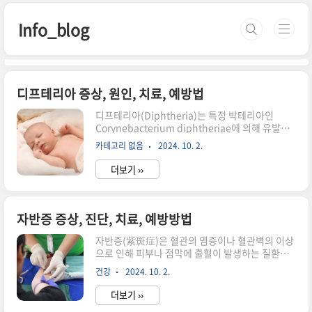
본문 바로가기
Info_blog
디프테리아 증상, 원인, 치료, 예방법
디프테리아(Diphtheria)는 특정 박테리아인
Corynebacterium diphtheriae에 의해 유발되
는 감염병으로, 주로 인후와 호흡기 계통에 영향을
카테고리 없음
2024. 10. 2.
미칩니다. 이 질병은 심각한 합병증을 유발할 수 있
으며, 예방접종을 통해 효과적으로 예방할 수 있습
더보기 ››
니다. 1. 원인디프테리아는 Corynebacterium
diphtheriae라는 그람 양성 세균에 의해 발생합니
다. 이 세균은 주로 호흡기를 통해 전파되며, 감염
된 사람의 기침이나 재채기를 통해 공기 중으로 퍼
자반증 증상, 진단, 치료, 예방방법
질 수 있습니다. 또한, 감염된 상처나 물체와의 접
촉을 통해서도 전염될 수 있습니다.2. 증상디프테
자반증(紫斑症)은 혈관의 염증이나 혈관벽의 이상
리아의 증상은 감염된 부위에 따라 다르며, 일반적
으로 인해 피부나 점막에 출혈이 발생하는 질환입
으로 다음과 같은 증상이 나타납니다.인후염: 목의
니다. 주로 작은 혈관에서 출혈이 일어나 자줏빛 반
건강
2024. 10. 2.
통증과 부종이 발생하며, 삼키기가 어려워질 ..
점이나 점들이 나타나며, 이 반점은 통증이 없고,
압력을 가해도 사라지지 않는 특징이 있습니다. 자
더보기 ››
반증은 여러 가지 원인에 의해 발생할 수 있으며, 그