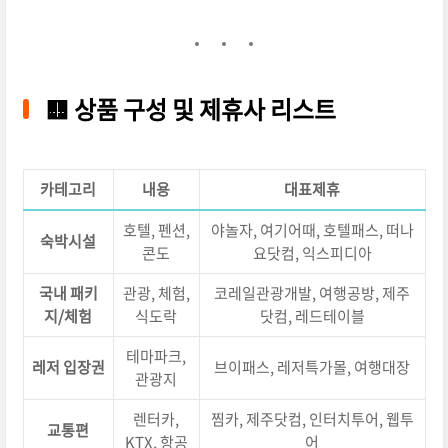
🟨
상품 구성 및 제휴사 리스트
카테고리
내용
대표제휴
호텔, 펜션,
야놀자, 여기어때, 호텔패스, 떠나
숙박시설
콘도
요닷컴, 익스피디아
국내 패키
관광, 체험,
코레일관광개발, 여행공방, 제주
지/체험
식도락
닷컴, 레드테이블
테마파크,
레저 입장권
브이패스, 레저특가몰, 여행대장
관광지
렌터카,
찜카, 제주닷컴, 인터치투어, 웹투
교통편
KTX, 항공
어