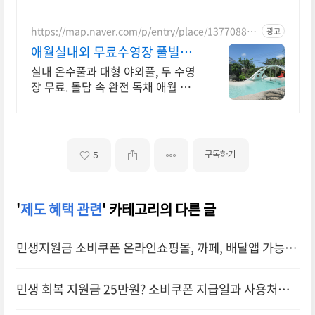
https://map.naver.com/p/entry/place/137708803
광고
3
애월실내외 무료수영장 풀빌라
반려견 동반 이국적 감성숙소
실내 온수풀과 대형 야외풀, 두 수영
장 무료. 돌담 속 완전 독채 애월 풀
빌라. 물놀이용품 완비, 아이도 반려
견도 환영. 이국적 감성에 불멍과 파
티까지 즐겨요.
구독하기
5
'
제도 혜택 관련
' 카테고리의 다른 글
민생지원금 소비쿠폰 온라인쇼핑몰, 까페, 배달앱 가능한
가요? 사용처, 사용불가 업종 총정리
민생 회복 지원금 25만원? 소비쿠폰 지급일과 사용처와