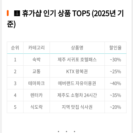
🟨
휴가샵 인기 상품 TOP5 (2025년 기
준)
순위
카테고리
상품명
할인율
1
숙박
제주 서귀포 호텔패스
~30%
2
교통
KTX 왕복권
~25%
3
테마파크
에버랜드 자유이용권
~40%
4
렌터카
제주도 소형차 24시간
~35%
5
식도락
지역 맛집 식사권
~20%