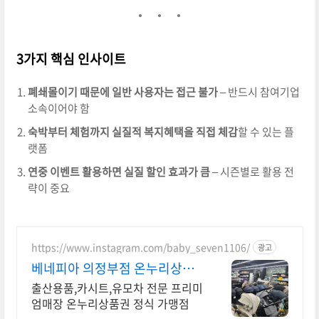
3가지 핵심 인사이트
폐쇄몰이기 때문에 일반 사용자는 접근 불가
– 반드시 참여기업
소속이어야 함
숙박부터 체험까지 실질적 복지혜택을 직접 체감
할 수 있는 플
랫폼
연중 이벤트 활용하면 실질 할인 효과가 큼
– 시즌별로 활용 전
략이 중요
https://www.instagram.com/baby_seven1106/
광고
베네피아 의정부점 온누리상품
권 10%누구나할인
출산용품,카시트,유모차 전문 프리미
엄매장 온누리상품권 정식 가맹점