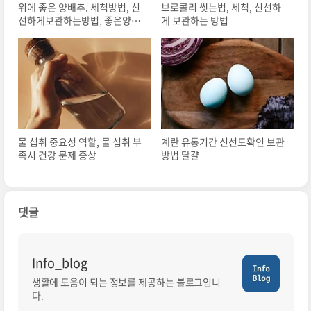
위에 좋은 양배추. 세척방법, 신
브로콜리 씻는법, 세척, 신선하
선하게보관하는방법, 좋은양배
게 보관하는 방법
추선택팁!
물 섭취 중요성 역할, 물 섭취 부
계란 유통기간 신선도확인 보관
족시 건강 문제 증상
방법 달걀
댓글
Info_blog
생활에 도움이 되는 정보를 제공하는 블로그입니
다.