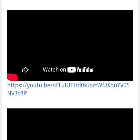
https://youtu.be/nfTuIUFHd0k?si=WfJXquYV05
춮처 성시경
NV3c8P