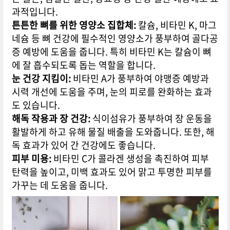
과적입니다.
튼튼한 뼈를 위한 영양소 집합체:
칼슘,
비타민 K,
마그
네슘 등 뼈 건강에 필수적인 영양소가 풍부하여 골다공
증 예방에 도움을 줍니다.
특히 비타민 K는 칼슘이 뼈
에 잘 흡수되도록 돕는 역할을 합니다.
눈 건강 지킴이:
비타민 A가 풍부하여 야맹증 예방과
시력 개선에 도움을 주며,
눈의 피로를 완화하는 효과
도 있습니다.
해독 작용과 장 건강:
식이섬유가 풍부하여 장 운동을
활발하게 하고 유해 물질 배출을 도와줍니다.
또한,
해
독 효과가 있어 간 건강에도 좋습니다.
피부 미용:
비타민 C가 콜라겐 생성을 촉진하여 피부
탄력을 높이고,
미백 효과도 있어 맑고 투명한 피부를
가꾸는 데 도움을 줍니다.