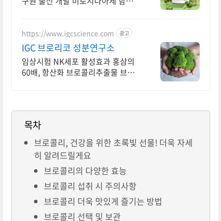
구원 출신 개발 미로시나아제 함유
존스 홉킨스 대학의 출신 브라이언
콘블라트 박사 개발
https://www.igcscience.com
광고
IGC 브로리코 성분연구소
임상시험 NK세포 활성효과 홍삼의
60배, 항산화 브로콜리추출물 브로
리코!
목차
브로콜리, 건강을 위한 초록빛 선물! 더욱 자세
히 알려드릴게요
브로콜리의 다양한 효능
브로콜리 섭취 시 주의사항
브로콜리 더욱 맛있게 즐기는 방법
브로콜리 선택 및 보관