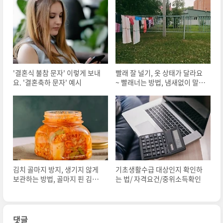
'결혼식 불참 문자' 이렇게 보내
빨래 잘 널기, 옷 상태가 달라요
요. '결혼축하 문자' 예시
~ 빨래너는 방법, 냄새없이 말리
기
김치 골마지 방지, 생기지 않게
기초생활수급 대상인지 확인하
보관하는 방법, 골마지 핀 김치
는 법/ 자격요건/중위소득확인
먹어도 되나?
댓글